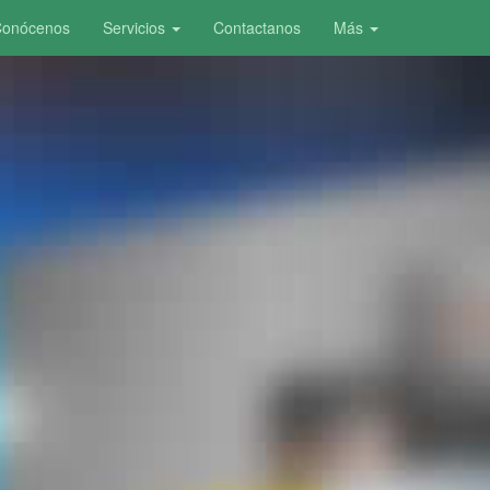
onócenos
Servicios
Contactanos
Más